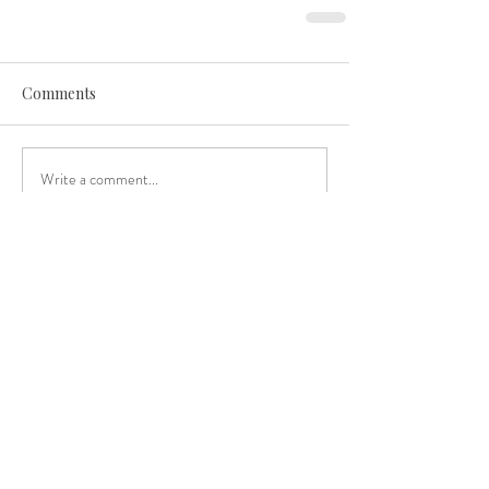
Comments
Write a comment...
Kontakt
Vielleicht spürst du gerade, dass du nicht
mehr alleine weitermachen möchtest.
Dass es Zeit ist, genauer hinzuschauen: Auf