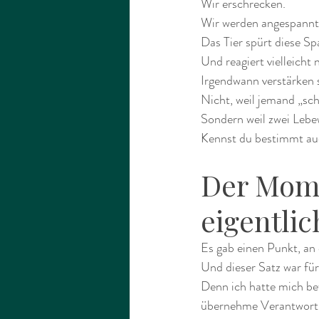
Wir erschrecken.
Wir werden angespannt
Das Tier spürt diese S
Und reagiert vielleicht 
Irgendwann verstärken s
Nicht, weil jemand „schu
Sondern weil zwei Lebe
Kennst du bestimmt au
Der Mome
eigentli
Es gab einen Punkt, an 
Und dieser Satz war fü
Denn ich hatte mich bew
übernehme Verantwortun