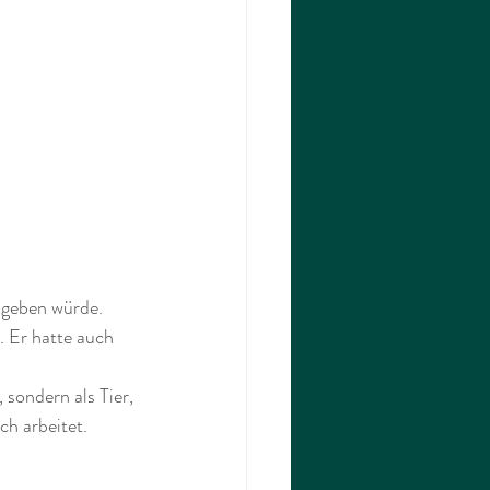
d geben würde. 
. Er hatte auch 
 sondern als Tier, 
ch arbeitet.