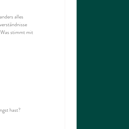
nders alles 
verständnisse 
 „Was stimmt mit 
ngst hast?