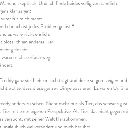
Manche skeptisch. Und ich finde beides völlig verständlich.
anz klar sagen:
utet für mich nicht:
nd danach ist jedes Problem gelöst.“
d es wäre nicht ehrlich.
 plötzlich ein anderes Tier.
nicht gelöscht.
waren nicht einfach weg.
ändert.
Freddy ganz viel Liebe in sich trägt und diese so gern zeigen un
icht wollte, dass diese ganzen Dinge passieren. Es waren Unfälle
ddy anders zu sehen. Nicht mehr nur als Tier, das schwierig ist,
s Tier mit einer eigenen Perspektive. Als Tier, das nicht gegen mi
ass versucht, mit seiner Welt klarzukommen.
 unglaublich viel verändert und mich berührt.