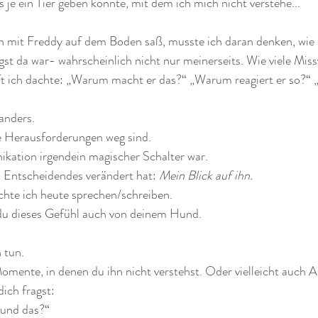
s je ein Tier geben könnte, mit dem ich mich nicht verstehe...
 mit Freddy auf dem Boden saß, musste ich daran denken, wie a
gst da war- wahrscheinlich nicht nur meinerseits. Wie viele Miss
ft ich dachte: „Warum macht er das?“ „Warum reagiert er so?“
anders.
lle Herausforderungen weg sind.
ikation irgendein magischer Schalter war.
s Entscheidendes verändert hat: 
Mein Blick auf ihn.
hte ich heute sprechen/schreiben.
 du dieses Gefühl auch von deinem Hund.
 tun.
mente, in denen du ihn nicht verstehst. Oder vielleicht auch A
ich fragst:
und das?“