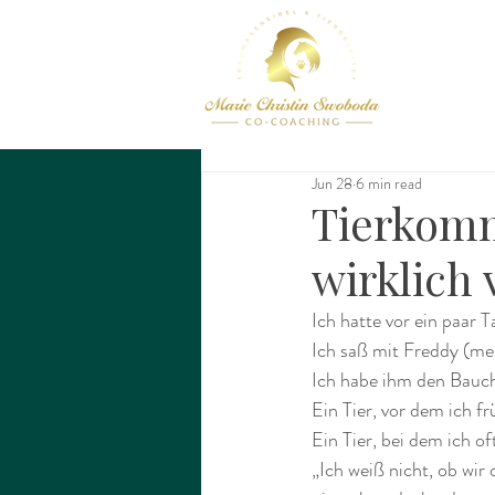
Jun 28
6 min read
Tierkomm
wirklich
Ich hatte vor ein paar 
Ich saß mit Freddy (m
Ich habe ihm den Bauch
Ein Tier, vor dem ich f
Ein Tier, bei dem ich of
„Ich weiß nicht, ob wir