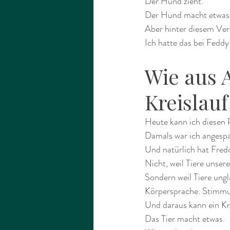
Der Hund zieht.
Der Hund macht etwas, 
Aber hinter diesem Ver
Ich hatte das bei Fedd
Wie aus 
Kreislau
Heute kann ich diesen P
Damals war ich angespan
Und natürlich hat Fre
Nicht, weil Tiere unser
Sondern weil Tiere ung
Körpersprache. Stimmu
Und daraus kann ein Kr
Das Tier macht etwas.