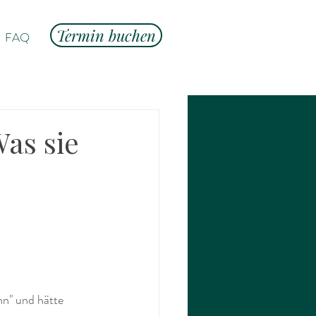
Termin buchen
FAQ
as sie
nn" und hätte 