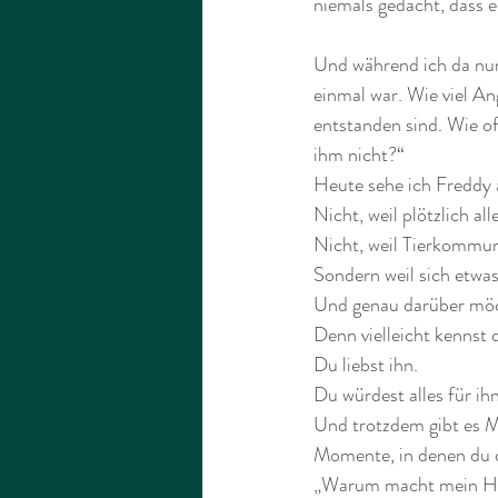
niemals gedacht, dass e
Und während ich da nun
einmal war. Wie viel An
entstanden sind. Wie o
ihm nicht?“
Heute sehe ich Freddy 
Nicht, weil plötzlich a
Nicht, weil Tierkommun
Sondern weil sich etwa
Und genau darüber möc
Denn vielleicht kennst
Du liebst ihn.
Du würdest alles für ihn
Und trotzdem gibt es Mo
Momente, in denen du d
„Warum macht mein H