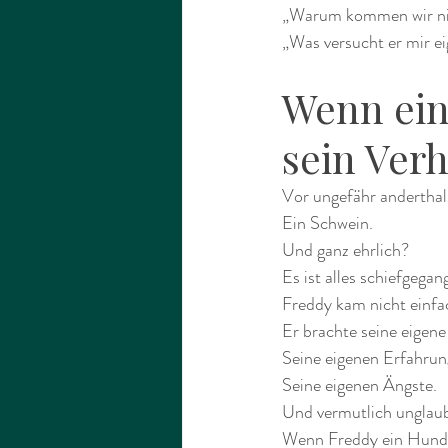
„Warum kommen wir ni
„Was versucht er mir ei
Wenn ein 
sein Ver
Vor ungefähr andertha
Ein Schwein.
Und ganz ehrlich?
Es ist alles schiefgega
Freddy kam nicht einfa
Er brachte seine eigene
Seine eigenen Erfahrun
Seine eigenen Ängste.
Und vermutlich unglaub
Wenn Freddy ein Hund g