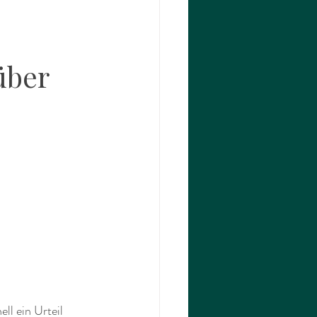
über 
l ein Urteil 