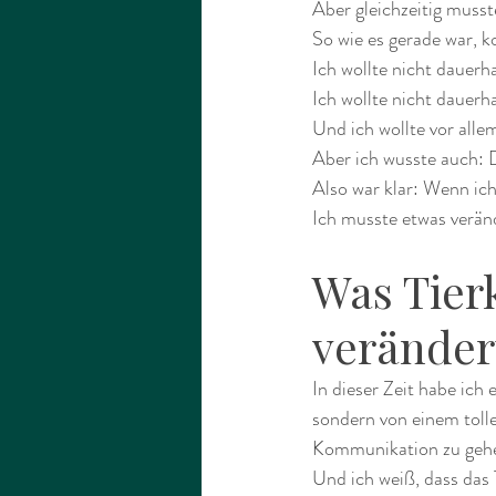
Aber gleichzeitig musste
So wie es gerade war, k
Ich wollte nicht dauerh
Ich wollte nicht dauerh
Und ich wollte vor alle
Aber ich wusste auch: D
Also war klar: Wenn ic
Ich musste etwas verän
Was Tier
veränder
In dieser Zeit habe ich
sondern von einem tollen
Kommunikation zu geh
Und ich weiß, dass das