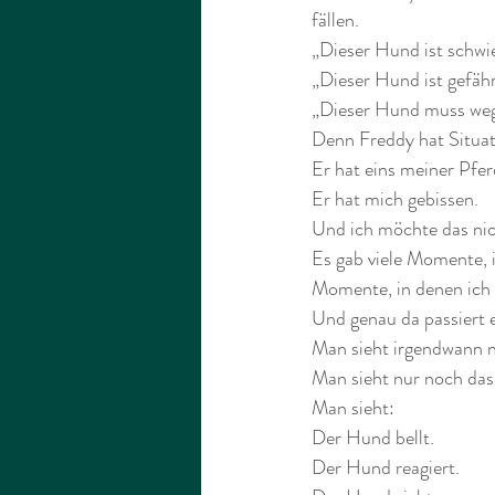
fällen.
„Dieser Hund ist schwie
„Dieser Hund ist gefähr
„Dieser Hund muss weg
Denn Freddy hat Situati
Er hat eins meiner Pfer
Er hat mich gebissen.
Und ich möchte das nich
Es gab viele Momente, i
Momente, in denen ich ni
Und genau da passiert 
Man sieht irgendwann 
Man sieht nur noch da
Man sieht:
Der Hund bellt.
Der Hund reagiert.