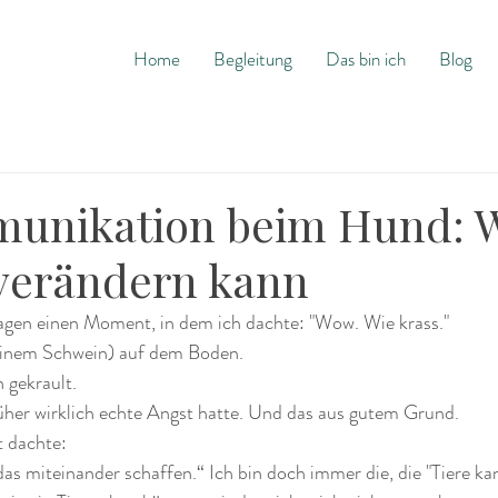
Home
Begleitung
Das bin ich
Blog
unikation beim Hund: W
 verändern kann
Tagen einen Moment, in dem ich dachte: "Wow. Wie krass."
einem Schwein) auf dem Boden.
 gekrault.
rüher wirklich echte Angst hatte. Und das aus gutem Grund. 
t dachte:
 das miteinander schaffen.“ Ich bin doch immer die, die "Tiere ka