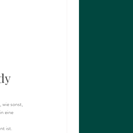
dy 
 wie sonst, 
in eine 
t ist.