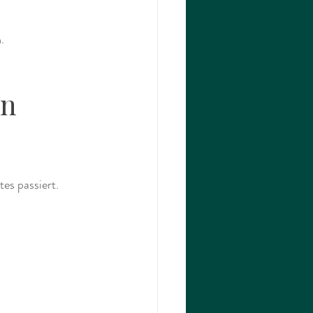
. 
n 
es passiert.